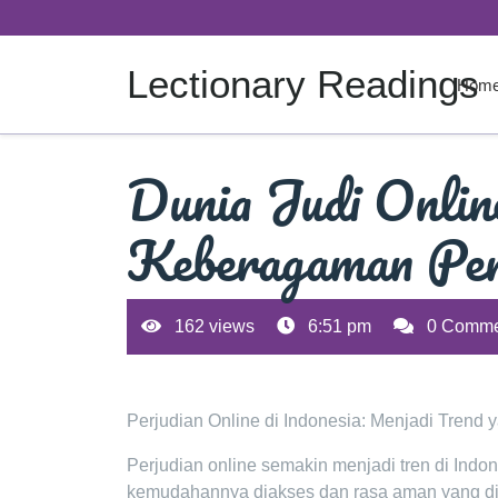
Skip
to
content
Lectionary Readings
Hom
Dunia Judi Online
Keberagaman Per
162 views
6:51 pm
0 Comme
Perjudian Online di Indonesia: Menjadi Trend
Perjudian online semakin menjadi tren di Indon
kemudahannya diakses dan rasa aman yang dit