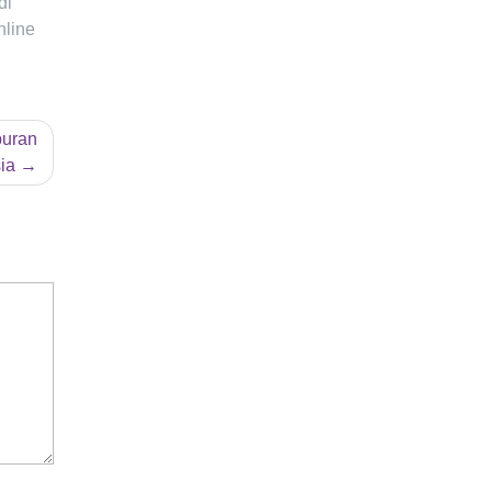
di
nline
buran
ia