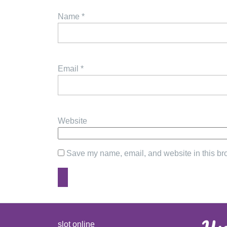
Name
*
Email
*
Website
Save my name, email, and website in this bro
slot online